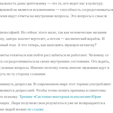
льность даны зрительнику — это те, кто ведет нас в культуру.
вуковой не является исключением — способность сосредотачиваться
ремя ищут ответы на внутренние вопросы. Это вопросы о смысле
илософией. Но сейчас этого мало, так как человеческие желания
у, завтра захочет вертолет, а потом — космический корабль. И
ный этап. А что теперь, как наполнять звуковую нехватку?
оветы отвлечься или пойти расслабиться не работают. Человеку со
ь сосредотачиваться на своих внутренних состояниях. Отследить,
 сложные вопросы. Именно поэтому очень многие звуковики идут в
уть по ту сторону сознания.
никнуть депрессия. В современном мире этот термин употребляют
а являются депрессией. Чтобы точно понять причины и симптомы
его психику.
Тренинг «Системно-векторная психология» Юрия
ющих. Люди получили свои результаты и уже не возвращаются к
ами людей можно
по ссылке
.