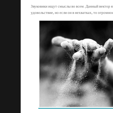
Звуковики ищут смыслы во всем. Данный вектор 
удовольствие, но если он в нехватках, то огромно