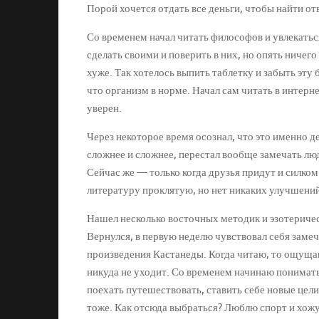
Порой хочется отдать все деньги, чтобы найти отв
Со временем начал читать философов и увлекатьс
сделать своими и поверить в них, но опять ничег
хуже. Так хотелось выпить таблетку и забыть эту 
что организм в норме. Начал сам читать в интерн
уверен.
Через некоторое время осознал, что это именно де
сложнее и сложнее, перестал вообще замечать люд
Сейчас же — только когда друзья придут и силком 
литературу проклятую, но нет никаких улучшений
Нашел несколько восточных методик и эзотериче
Вернулся, в первую неделю чувствовал себя заме
произведения Кастанеды. Когда читаю, то ощущаю
никуда не уходит. Со временем начинаю понимать
поехать путешествовать, ставить себе новые цели.
тоже. Как отсюда выбраться? Люблю спорт и хожу