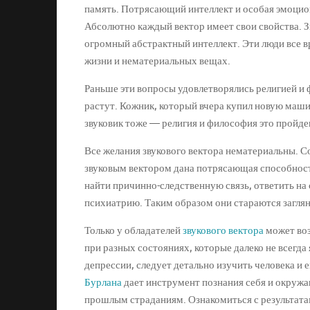
память. Потрясающий интеллект и особая эмоциона
Абсолютно каждый вектор имеет свои свойства. З
огромный абстрактный интеллект. Эти люди все в
жизни и нематериальных вещах.
Раньше эти вопросы удовлетворялись религией и ф
растут. Кожник, который вчера купил новую машин
звуковик тоже — религия и философия это пройден
Все желания звукового вектора нематериальны. С
звуковым вектором дана потрясающая способност
найти причинно-следственную связь, ответить на
психиатрию. Таким образом они стараются заглян
Только у обладателей
звукового вектора
может воз
при разных состояниях, которые далеко не всегд
депрессии, следует детально изучить человека и 
Бурлана
дает инструмент познания себя и окружа
прошлым страданиям. Ознакомиться с результат