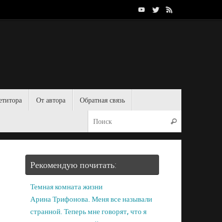
етитора
От автора
Обратная связь
Рекомендую почитать:
Темная комната жизни
Арина Трифонова. Меня все называли
странной. Теперь мне говорят, что я