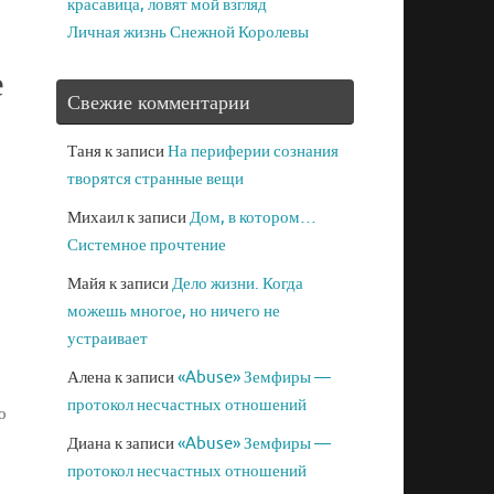
красавица, ловят мой взгляд
Личная жизнь Снежной Королевы
е
Свежие комментарии
Таня
к записи
На периферии сознания
творятся странные вещи
Михаил
к записи
Дом, в котором…
Системное прочтение
Майя
к записи
Дело жизни. Когда
можешь многое, но ничего не
устраивает
Алена
к записи
«Abuse» Земфиры —
протокол несчастных отношений
о
Диана
к записи
«Abuse» Земфиры —
протокол несчастных отношений