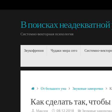
В поисках неадекватной
Системно-векторная психология
Звукофрения
Чудаки мира сего
Системно-векторн
От большого ума
Звуковые заморочки
К
Как сделать так, чтоб
Максим
08.12.2018
Звуковые заморочк