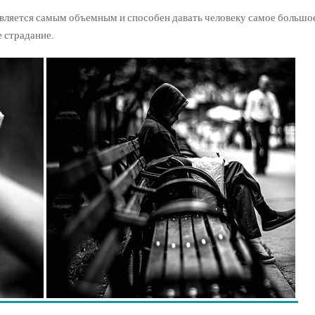
является самым объемным и способен давать человеку самое большо
е страдание.