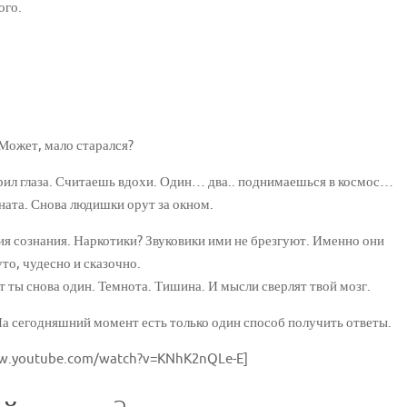
ого.
Может, мало старался?
урил глаза. Считаешь вдохи. Один… два.. поднимаешься в космос…
ната. Снова людишки орут за окном.
я сознания. Наркотики? Звуковики ими не брезгуют. Именно они
уто, чудесно и сказочно.
от ты снова один. Темнота. Тишина. И мысли сверлят твой мозг.
? На сегодняшний момент есть только один способ получить ответы.
ww.youtube.com/watch?v=KNhK2nQLe-E]