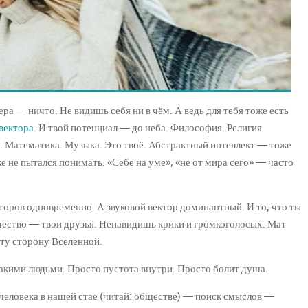
ьера — ничто. Не видишь себя ни в чём. А ведь для тебя тоже есть
 вектора
. И твой потенциал — до неба. Философия. Религия.
 Математика. Музыка. Это твоё. Абстрактный интеллект — тоже
 не пытался понимать. «Себе на уме», «не от мира сего» — часто
торов одновременно. А звуковой вектор доминантный. И то, что ты
чество — твои друзья. Ненавидишь крики и громкоголосых. Мат
 ту сторону Вселенной.
 такими людьми. Просто пустота внутри. Просто болит душа.
 человека в нашей стае (читай: обществе) — поиск смыслов —