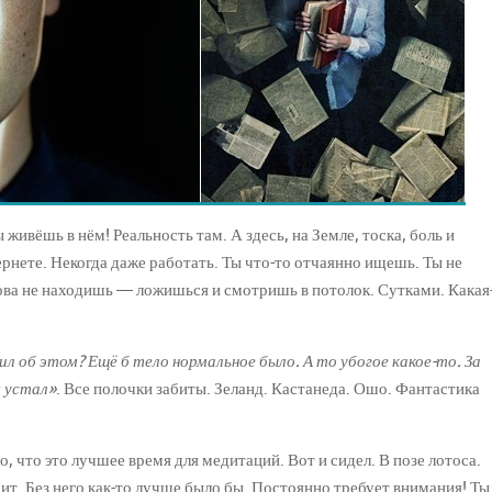
 живёшь в нём! Реальность там. А здесь, на Земле, тоска, боль и
рнете. Некогда даже работать. Ты что-то отчаянно ищешь. Ты не
нова не находишь — ложишься и смотришь в потолок. Сутками. Какая
ил об этом? Ещё б тело нормальное было. А то убогое какое-то. За
 устал»
. Все полочки забиты. Зеланд. Кастанеда. Ошо. Фантастика
, что это лучшее время для медитаций. Вот и сидел. В позе лотоса.
оит. Без него как-то лучше было бы. Постоянно требует внимания! Ты