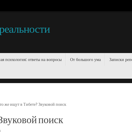
 реальности
ая психология: ответы на вопросы
От большого ума
Записки реп
то же ищут в Тибете? Звуковой поиск
 Звуковой поиск
и