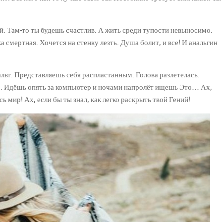
й. Там-то ты будешь счастлив. А жить среди тупости невыносимо.
ка смертная. Хочется на стенку лезть. Душа болит, и все! И анальгин
ьт. Представляешь себя распластанным. Голова разлетелась.
 Идёшь опять за компьютер и ночами напролёт ищешь Это… Ах,
сь мир! Ах, если бы ты знал, как легко раскрыть твой Гений!