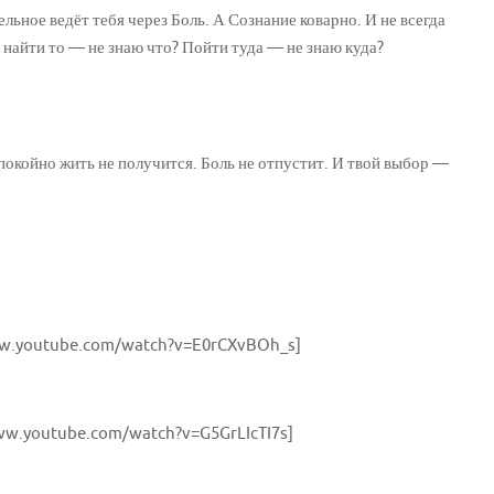
льное ведёт тебя через Боль. А Сознание коварно. И не всегда
 найти то — не знаю что? Пойти туда — не знаю куда?
покойно жить не получится. Боль не отпустит. И твой выбор —
ww.youtube.com/watch?v=E0rCXvBOh_s]
ww.youtube.com/watch?v=G5GrLIcTI7s]