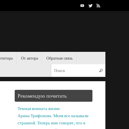
етитора
От автора
Обратная связь
Рекомендую почитать:
Темная комната жизни
Арина Трифонова. Меня все называли
странной. Теперь мне говорят, что я