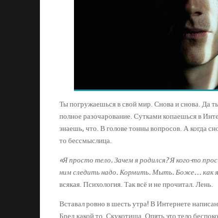
Ты погружаешься в свой мир. Снова и снова. Да ты
полное разочарование. Сутками копаешься в Инте
знаешь, что. В голове тонны вопросов. А когда с
то бессмыслица.
«Я просто тело. Зачем я родился? Я кого-то прос
ним следить надо. Кормить. Мыть. Боже… как я
всякая. Психология. Так всё и не прочитал. Лень.
Вставал ровно в шесть утра! В Интернете написано
Бред какой то. Скукотища. Опять это тело беспок