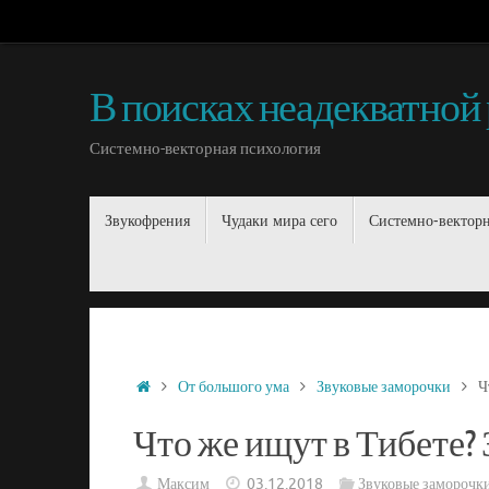
В поисках неадекватной
Системно-векторная психология
Звукофрения
Чудаки мира сего
Системно-векторн
От большого ума
Звуковые заморочки
Ч
Что же ищут в Тибете?
Максим
03.12.2018
Звуковые заморочк