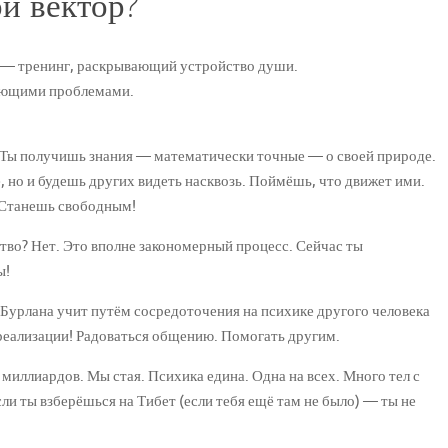
й вектор?
 — тренинг, раскрывающий устройство души.
вующими проблемами.
 Ты получишь знания — математически точные — о своей природе.
, но и будешь других видеть насквозь. Поймёшь, что движет ими.
 Станешь свободным!
ство? Нет. Это вполне закономерный процесс. Сейчас ты
ы!
Бурлана учит путём сосредоточения на психике другого человека
К реализации! Радоваться общению. Помогать другим.
миллиардов. Мы стая. Психика едина. Одна на всех. Много тел с
и ты взберёшься на Тибет (если тебя ещё там не было) — ты не