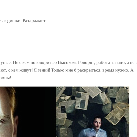
е людишки. Раздражает.
ые. Не с кем поговорить о Высоком. Говорят, работать надо, а не 
ют, с кем живут! Я гений! Только мне б раскрыться, время нужно. А
ороны!