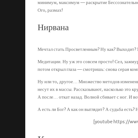
минимум, максимум — раскрытие Бессознательн
Ого, размах!
Нирвана
Мечтал стать Просветленным? Ну как? Выходит? 
Медитации. Ну уж это совсем просто! Сел, зажм
потом открыл глаза — смотришь: снова серая ком
Ну или то, другое… Множество методов изменени
несут их в массы. Рассказывают, насколько это кр
А после… откат назад. Волной сбивает с ног. И в
А есть ли Бог? А как он выглядит? А судьба есть
[youtube https://w