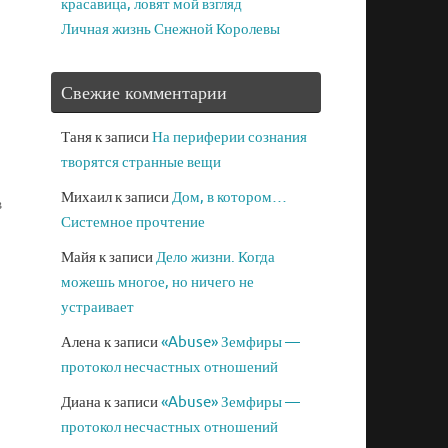
красавица, ловят мой взгляд
Личная жизнь Снежной Королевы
Свежие комментарии
Таня
к записи
На периферии сознания
творятся странные вещи
Михаил
к записи
Дом, в котором…
в
Системное прочтение
Майя
к записи
Дело жизни. Когда
можешь многое, но ничего не
устраивает
Алена
к записи
«Abuse» Земфиры —
протокол несчастных отношений
Диана
к записи
«Abuse» Земфиры —
протокол несчастных отношений