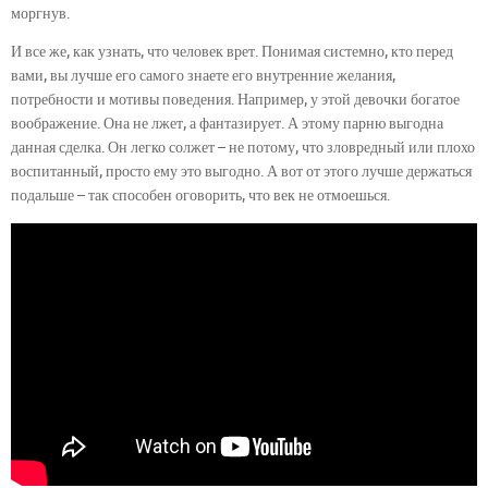
моргнув.
И все же, как узнать, что человек врет. Понимая системно, кто перед
вами, вы лучше его самого знаете его внутренние желания,
потребности и мотивы поведения. Например, у этой девочки богатое
воображение. Она не лжет, а фантазирует. А этому парню выгодна
данная сделка. Он легко солжет – не потому, что зловредный или плохо
воспитанный, просто ему это выгодно. А вот от этого лучше держаться
подальше – так способен оговорить, что век не отмоешься.