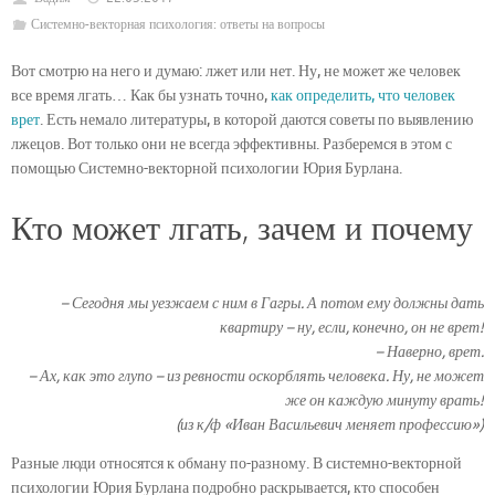
Системно-векторная психология: ответы на вопросы
Вот смотрю на него и думаю: лжет или нет. Ну, не может же человек
все время лгать… Как бы узнать точно,
как определить, что человек
врет
. Есть немало литературы, в которой даются советы по выявлению
лжецов. Вот только они не всегда эффективны. Разберемся в этом с
помощью Системно-векторной психологии Юрия Бурлана.
Кто может лгать, зачем и почему
– Сегодня мы уезжаем с ним в Гагры. А потом ему должны дать
квартиру – ну, если, конечно, он не врет!
– Наверно, врет.
– Ах, как это глупо – из ревности оскорблять человека. Ну, не может
же он каждую минуту врать!
(из к/ф «Иван Васильевич меняет профессию»)
Разные люди относятся к обману по-разному. В системно-векторной
психологии Юрия Бурлана подробно раскрывается, кто способен