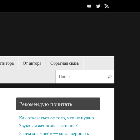
етитора
От автора
Обратная связь
Рекомендую почитать:
Как отказаться от того, что не нужно
Звуковая женщина – кто она?
Зачем мы живём — когда верность