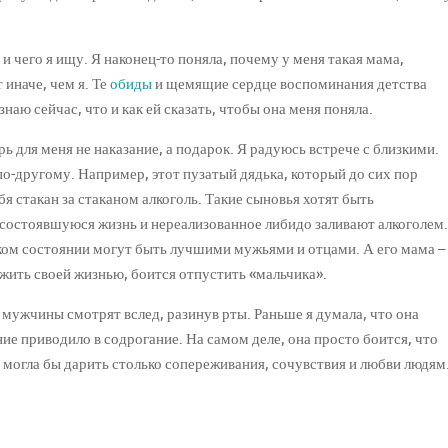
и чего я ищу. Я наконец-то поняла, почему у меня такая мама,
 иначе, чем я. Те
обиды
и щемящие сердце воспоминания детства
знаю сейчас, что и как ей сказать, чтобы она меня поняла.
ь для меня не наказание, а подарок. Я радуюсь встрече с близкими.
по-другому. Например, этот пузатый дядька, который до сих пор
ебя стакан за стаканом алкоголь. Такие сыновья хотят быть
остоявшуюся жизнь и нереализованное либидо заливают алкоголем.
ком состоянии могут быть лучшими мужьями и отцами. А его мама –
жить своей жизнью, боится отпустить «мальчика».
 мужчины смотрят вслед, разинув рты. Раньше я думала, что она
ние приводило в содрогание. На самом деле, она просто боится, что
дь могла бы дарить столько сопереживания, сочувствия и любви людям