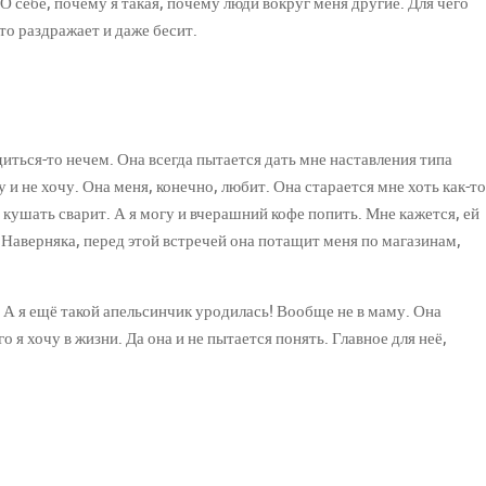
О себе, почему я такая, почему люди вокруг меня другие. Для чего
то раздражает и даже бесит.
диться-то нечем. Она всегда пытается дать мне наставления типа
 и не хочу. Она меня, конечно, любит. Она старается мне хоть как-то
о кушать сварит. А я могу и вчерашний кофе попить. Мне кажется, ей
 Наверняка, перед этой встречей она потащит меня по магазинам,
 А я ещё такой апельсинчик уродилась! Вообще не в маму. Она
 я хочу в жизни. Да она и не пытается понять. Главное для неё,