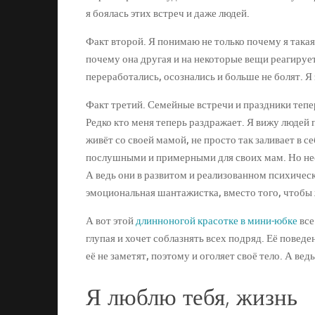
я боялась этих встреч и даже людей.
Факт второй. Я понимаю не только почему я такая 
почему она другая и на некоторые вещи реагирует
переработались, осознались и больше не болят. Я 
Факт третий. Семейные встречи и праздники тепер
Редко кто меня теперь раздражает. Я вижу людей 
живёт со своей мамой, не просто так заливает в с
послушными и примерными для своих мам. Но нес
А ведь они в развитом и реализованном психичес
эмоциональная шантажистка, вместо того, чтобы 
А вот этой
длинноногой красотке в мини-юбке
все
глупая и хочет соблазнять всех подряд. Её поведе
её не заметят, поэтому и оголяет своё тело. А ве
Я люблю тебя, жизнь