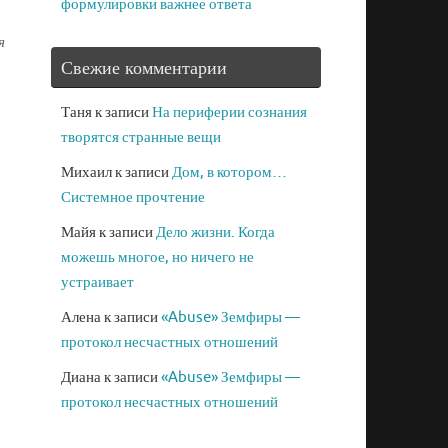
формулировки важнее ответа
я
Свежие комментарии
Таня
к записи
На периферии сознания
творятся странные вещи
Михаил
к записи
Дом, в котором…
Системное прочтение
Майя
к записи
Дело жизни. Когда
можешь многое, но ничего не
устраивает
Алена
к записи
«Abuse» Земфиры —
протокол несчастных отношений
Диана
к записи
«Abuse» Земфиры —
протокол несчастных отношений