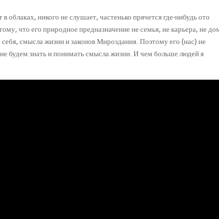
т в облаках, никого не слушает, частенько прячется где-нибудь ото
потому, что его природное предназначение не семья, не карьера, не до
 себя, смысла жизни и законов Мироздания. Поэтому его (нас) не
 не будем знать и понимать смысла жизни. И чем больше людей я