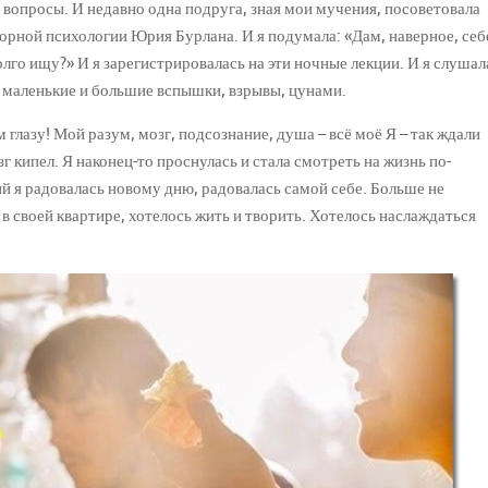
и вопросы. И недавно одна подруга, зная мои мучения, посоветовала
рной психологии Юрия Бурлана. И я подумала: «Дам, наверное, себ
 долго ищу?» И я зарегистрировалась на эти ночные лекции. И я слушал
и маленькие и большие вспышки, взрывы, цунами.
м глазу! Мой разум, мозг, подсознание, душа – всё моё Я – так ждали
зг кипел. Я наконец-то проснулась и стала смотреть на жизнь по-
й я радовалась новому дню, радовалась самой себе. Больше не
 в своей квартире, хотелось жить и творить. Хотелось наслаждаться