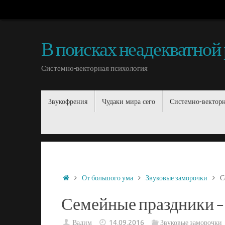
В поисках неадекватной
Системно-векторная психология
Звукофрения
Чудаки мира сего
Системно-векторн
От большого ума
Звуковые заморочки
С
Семейные праздники – з
Вадим
14.09.2016
Звуковые заморочки