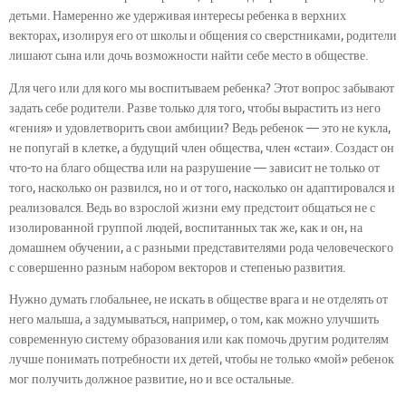
детьми. Намеренно же удерживая интересы ребенка в верхних
векторах, изолируя его от школы и общения со сверстниками, родители
лишают сына или дочь возможности найти себе место в обществе.
Для чего или для кого мы воспитываем ребенка? Этот вопрос забывают
задать себе родители. Разве только для того, чтобы вырастить из него
«гения» и удовлетворить свои амбиции? Ведь ребенок — это не кукла,
не попугай в клетке, а будущий член общества, член «стаи». Создаст он
что-то на благо общества или на разрушение — зависит не только от
того, насколько он развился, но и от того, насколько он адаптировался и
реализовался. Ведь во взрослой жизни ему предстоит общаться не с
изолированной группой людей, воспитанных так же, как и он, на
домашнем обучении, а с разными представителями рода человеческого
с совершенно разным набором векторов и степенью развития.
Нужно думать глобальнее, не искать в обществе врага и не отделять от
него малыша, а задумываться, например, о том, как можно улучшить
современную систему образования или как помочь другим родителям
лучше понимать потребности их детей, чтобы не только «мой» ребенок
мог получить должное развитие, но и все остальные.