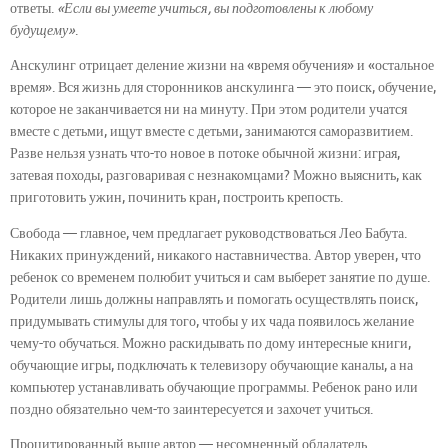
ответы.
«Если вы умеете учиться, вы подготовлены к любому
будущему»
.
Анскулинг отрицает деление жизни на «время обучения» и «остальное
время». Вся жизнь для сторонников анскулинга — это поиск, обучение,
которое не заканчивается ни на минуту. При этом родители учатся
вместе с детьми, ищут вместе с детьми, занимаются саморазвитием.
Разве нельзя узнать что-то новое в потоке обычной жизни: играя,
затевая походы, разговаривая с незнакомцами? Можно выяснить, как
приготовить ужин, починить кран, построить крепость.
Свобода — главное, чем предлагает руководствоваться Лео Бабута.
Никаких принуждений, никакого наставничества. Автор уверен, что
ребенок со временем полюбит учиться и сам выберет занятие по душе.
Родители лишь должны направлять и помогать осуществлять поиск,
придумывать стимулы для того, чтобы у их чада появилось желание
чему-то обучаться. Можно раскидывать по дому интересные книги,
обучающие игры, подключать к телевизору обучающие каналы, а на
компьютер устанавливать обучающие программы. Ребенок рано или
поздно обязательно чем-то заинтересуется и захочет учиться.
Процитированный выше автор — несомненный обладатель