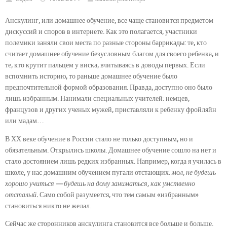
Анскулинг, или домашнее обучение, все чаще становится предметом
дискуссий и споров в интернете. Как это полагается, участники
полемики заняли свои места по разные стороны баррикады: те, кто
считает домашнее обучение безусловным благом для своего ребенка, и
те, кто крутит пальцем у виска, вчитываясь в доводы первых. Если
вспомнить историю, то раньше домашнее обучение было
предпочтительной формой образования. Правда, доступно оно было
лишь избранным. Нанимали специальных учителей: немцев,
французов и других ученых мужей, приставляли к ребенку фройляйн
или мадам…
В ХХ веке обучение в России стало не только доступным, но и
обязательным. Открылись школы. Домашнее обучение сошло на нет и
стало достоянием лишь редких избранных. Например, когда я училась в
школе, у нас домашним обучением пугали отстающих:
мол, не будешь
хорошо учиться — будешь на дому заниматься, как умственно
отсталый.
Само собой разумеется, что тем самым «избранным»
становиться никто не желал.
Сейчас же сторонников анскулинга становится все больше и больше.