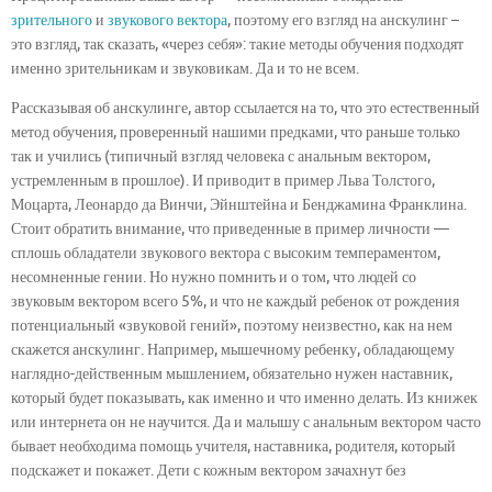
зрительного
и
звукового вектора
, поэтому его взгляд на анскулинг –
это взгляд, так сказать, «через себя»: такие методы обучения подходят
именно зрительникам и звуковикам. Да и то не всем.
Рассказывая об анскулинге, автор ссылается на то, что это естественный
метод обучения, проверенный нашими предками, что раньше только
так и учились (типичный взгляд человека с анальным вектором,
устремленным в прошлое). И приводит в пример Льва Толстого,
Моцарта, Леонардо да Винчи, Эйнштейна и Бенджамина Франклина.
Стоит обратить внимание, что приведенные в пример личности —
сплошь обладатели звукового вектора с высоким темпераментом,
несомненные гении. Но нужно помнить и о том, что людей со
звуковым вектором всего 5%, и что не каждый ребенок от рождения
потенциальный «звуковой гений», поэтому неизвестно, как на нем
скажется анскулинг. Например, мышечному ребенку, обладающему
наглядно-действенным мышлением, обязательно нужен наставник,
который будет показывать, как именно и что именно делать. Из книжек
или интернета он не научится. Да и малышу с анальным вектором часто
бывает необходима помощь учителя, наставника, родителя, который
подскажет и покажет. Дети с кожным вектором зачахнут без