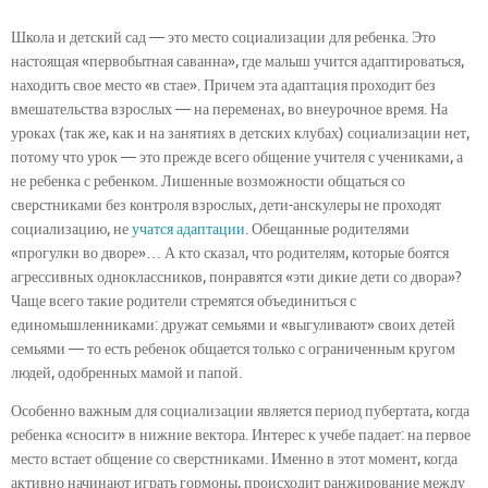
Школа и детский сад — это место социализации для ребенка. Это
настоящая «первобытная саванна», где малыш учится адаптироваться,
находить свое место «в стае». Причем эта адаптация проходит без
вмешательства взрослых — на переменах, во внеурочное время. На
уроках (так же, как и на занятиях в детских клубах) социализации нет,
потому что урок — это прежде всего общение учителя с учениками, а
не ребенка с ребенком. Лишенные возможности общаться со
сверстниками без контроля взрослых, дети-анскулеры не проходят
социализацию, не
учатся адаптации
. Обещанные родителями
«прогулки во дворе»… А кто сказал, что родителям, которые боятся
агрессивных одноклассников, понравятся «эти дикие дети со двора»?
Чаще всего такие родители стремятся объединиться с
единомышленниками: дружат семьями и «выгуливают» своих детей
семьями — то есть ребенок общается только с ограниченным кругом
людей, одобренных мамой и папой.
Особенно важным для социализации является период пубертата, когда
ребенка «сносит» в нижние вектора. Интерес к учебе падает: на первое
место встает общение со сверстниками. Именно в этот момент, когда
активно начинают играть гормоны, происходит ранжирование между