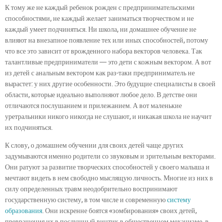
К тому же не каждый ребенок рожден с предпринимательскими
способностями, не каждый желает заниматься творчеством и не
каждый умеет подчиняться. Ни школа, ни домашнее обучение не
влияют на внезапное появление тех или иных способностей, потому
что все это зависит от врожденного набора векторов человека. Так
талантливые предприниматели — это дети с кожным вектором. А вот
из детей с анальным вектором как раз-таки предприниматель не
вырастет: у них другие особенности. Это будущие специалисты в своей
области, которые идеально выполняют любое дело. В детстве они
отличаются послушанием и прилежанием. А вот маленькие
уретральники никого никогда не слушают, и никакая школа не научит
их подчиняться.
К слову, о домашнем обучении для своих детей чаще других
задумываются именно родители со звуковым и зрительным векторами.
Они ратуют за развитие творческих способностей у своего малыша и
мечтают видеть в нем свободно мыслящую личность. Многие из них в
силу определенных травм неодобрительно воспринимают
государственную систему, в том числе и современную
систему
образования
. Они искренне боятся «зомбирования» своих детей,
превращения их в послушный винтик в общественном механизме, в