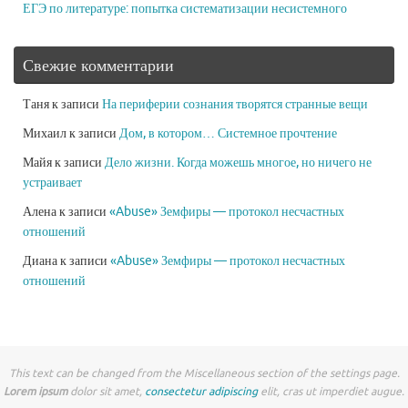
ЕГЭ по литературе: попытка систематизации несистемного
Свежие комментарии
Таня
к записи
На периферии сознания творятся странные вещи
Михаил
к записи
Дом, в котором… Системное прочтение
Майя
к записи
Дело жизни. Когда можешь многое, но ничего не
устраивает
Алена
к записи
«Abuse» Земфиры — протокол несчастных
отношений
Диана
к записи
«Abuse» Земфиры — протокол несчастных
отношений
This text can be changed from the Miscellaneous section of the settings page.
Lorem ipsum
dolor sit amet,
consectetur adipiscing
elit, cras ut imperdiet augue.