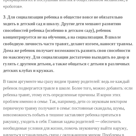
«роботов».
3. Для социализации ребенка в обществе вовсе не обязательно
ходить в детский сад и школу. Другие дети мешают развитию
способностей ребенка (особенно в детском саду), ребенок
концентрируется не на обучении, а на социализации. В школе
свободную личность часто травят, делают изгоем, наносят травмы.
Дома же ребенок получает возможность развить свои способности
по максимуму. Для социализации достаточно выходить во двор и
гулять с другими детьми, а также общаться с детьми в различных
детских клубах и кружках.
В таком аргументе мы сразу видим травму родителей: ведь не каждый
ребенок подвергается травле в школе. Более того, можно добавить: если
ребенка травят, этому есть определенные причины. И корни этих
проблем именно в семье. Так, например, дети со звуковым вектором
первичную травму получают в семье: постоянные скандалы, шумы,
невозможность побыть в тишине заставляют ребенка прятаться в
ракушку, уходить в себя. Главная задача родителей — обеспечить
необходимые условия для жизни, помочь звуковичку выйти наружу,
научиться устанавливать связи с окружающим миром. Проблемы в