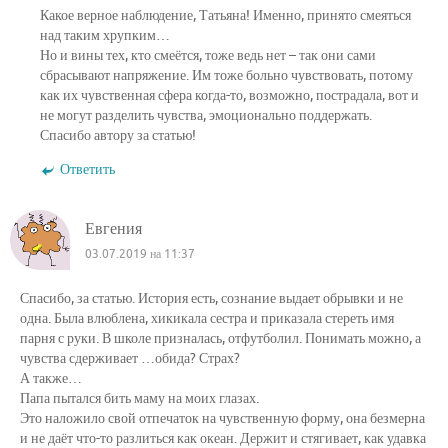
Какое верное наблюдение, Татьяна! Именно, принято смеяться
над таким хрупким…
Но и вины тех, кто смеётся, тоже ведь нет – так они сами
сбрасывают напряжение. Им тоже больно чувствовать, потому
как их чувственная сфера когда-то, возможно, пострадала, вот и
не могут разделить чувства, эмоционально поддержать.
Спасибо автору за статью!
Ответить
Евгения
03.07.2019 на 11:37
Спасибо, за статью. История есть, сознание выдает обрывки и не
одна. Была влюблена, хикикала сестра и приказала стереть имя
парня с руки. В школе призналась, отфутболил. Понимать можно, а
чувства сдерживает …обида? Страх?
А также…
Папа пытался бить маму на моих глазах.
Это наложило свой отпечаток на чувственную форму, она безмерна
и не даёт что-то разлиться как океан. Держит и стягивает, как удавка