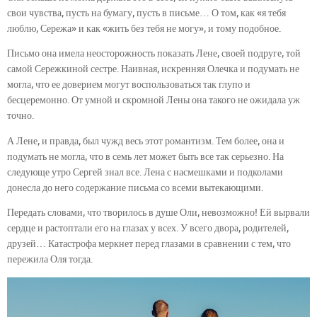
свои чувства, пусть на бумагу, пусть в письме… О том, как «я тебя
люблю, Сережа» и как «жить без тебя не могу», и тому подобное.
Письмо она имела неосторожность показать Лене, своей подруге, той
самой Сережкиной сестре. Наивная, искренняя Олечка и подумать не
могла, что ее доверием могут воспользоваться так глупо и
бесцеремонно. От умной и скромной Лены она такого не ожидала уж
точно.
А Лене, и правда, был чужд весь этот романтизм. Тем более, она и
подумать не могла, что в семь лет может быть все так серьезно. На
следующе утро Сергей знал все. Лена с насмешками и подколами
донесла до него содержание письма со всеми вытекающими.
Передать словами, что творилось в душе Оли, невозможно! Ей вырвали
сердце и растоптали его на глазах у всех. У всего двора, родителей,
друзей… Катастрофа меркнет перед глазами в сравнении с тем, что
пережила Оля тогда.