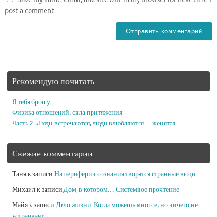
Save my name, email, and site URL in my browser for next time I
post a comment.
Рекомендую почитать:
Я тебя брошу
Физика отношений: сила притяжения
Часть 2. Люди встречаются, люди влюбляются… женятся
Свежие комментарии
Таня
к записи
На периферии сознания творятся странные вещи
Михаил
к записи
Дом, в котором… Системное прочтение
Майя
к записи
Дело жизни. Когда можешь многое, но ничего не
устраивает