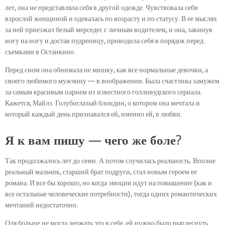
лет, она не представляла себя в другой одежде. Чувствовала себя
взрослой женщиной и одевалась по возрасту и по статусу. В ее мыслях
за ней приезжал белый мерседес с личным водителем, и она, закинув
ногу на ногу и достав пудреницу, приводила себя в порядок перед
съемками в Останкино.
Перед сном она обнимала не мишку, как все нормальные девочки, а
своего любимого мужчину — в воображении. Была счастлива замужем
за самым красивым парнем из известного голливудского сериала.
Кажется, Майлз. Голубоглазый блондин, о котором она мечтала и
который каждый день признавался ей, именно ей, в любви.
Я к вам пишу — чего же боле?
Так продолжалось лет до семи. А потом случилась реальность. Вполне
реальный мальчик, старший брат подруги, стал новым героем ее
романа. И все бы хорошо, но когда эмоции идут на повышение (как и
все остальные человеческие потребности), тогда одних романтических
мечтаний недостаточно.
Оля больше не могла держать это в себе, ей нужно было выплеснуть