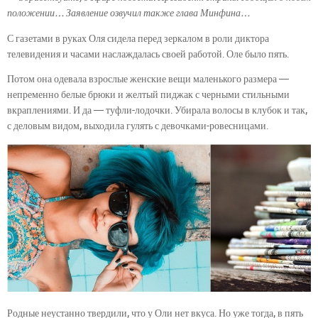
положении… Заявление озвучил также глава Минфина…
С газетами в руках Оля сидела перед зеркалом в роли диктора
телевидения и часами наслаждалась своей работой. Оле было пять.
Потом она одевала взрослые женские вещи маленького размера —
непременно белые брюки и желтый пиджак с черными стильными
вкраплениями. И да — туфли-лодочки. Убирала волосы в клубок и так,
с деловым видом, выходила гулять с девочками-ровесницами.
Родные неустанно твердили, что у Оли нет вкуса. Но уже тогда, в пять