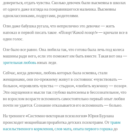
довериться, отдать чувства. Сколько девочек были высмеяны в школах
от одного даже взгляда на понравившегося мальчика. Высмеяны
одноклассниками, подругами, родителями.
Олю даже бабушка ругала, что неприлично это девочке — жить
напоказ и первой писать такое.
«Позор! Какой позор!»
— кричали все в
один голос.
Оле было все равно. Она любила так, что готова была лечь под колеса
машины ради него, если это поможет им быть вместе. Такая вот она —
зрительная любовь
юных леди.
Сейчас, когда девочки, любовь которых была осмеяна, стали
женщинами, они по-прежнему живут в состоянии: «чувствовать —
больно», «проявлять чувства — стыдно», «любить мужчину — позор».
Эти ощущения и мысли так глубоко вытеснены в бессознательное, что
во взрослом возрасте вспомнить самостоятельно первый опыт любви
почти не удается. Сознание отказывается его вспоминать — больно.
На тренинге «Системно-векторная психология» Юрия Бурлана
происходит мощнейшая проработка детских психотравм. От
травм
насильственного кормления
,
слов мата
,
опыта первого горшка
до