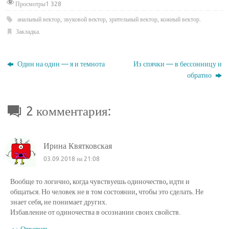
Просмотры
1 328
анальный вектор
,
звуковой вектор
,
зрительный вектор
,
кожный вектор
.
Закладка
.
Один на один — я и темнота
Из спячки — в бессонницу и
обратно
2 комментария:
Ирина Квятковская
03.09.2018 на 21:08
Вообще то логично, когда чувствуешь одиночество, идти и
общаться. Но человек не в том состоянии, чтобы это сделать. Не
знает себя, не понимает других.
Избавление от одиночества в осознании своих свойств.