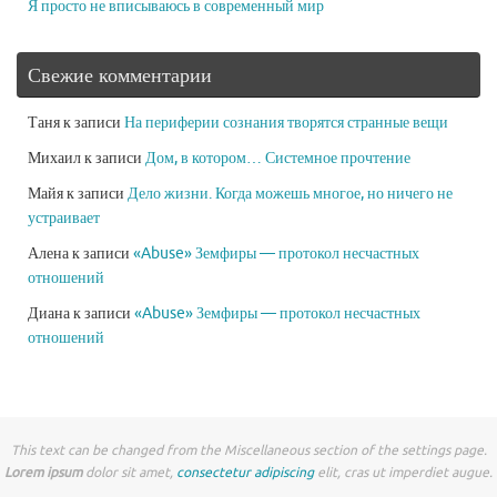
Я просто не вписываюсь в современный мир
Свежие комментарии
Таня
к записи
На периферии сознания творятся странные вещи
Михаил
к записи
Дом, в котором… Системное прочтение
Майя
к записи
Дело жизни. Когда можешь многое, но ничего не
устраивает
Алена
к записи
«Abuse» Земфиры — протокол несчастных
отношений
Диана
к записи
«Abuse» Земфиры — протокол несчастных
отношений
This text can be changed from the Miscellaneous section of the settings page.
Lorem ipsum
dolor sit amet,
consectetur adipiscing
elit, cras ut imperdiet augue.